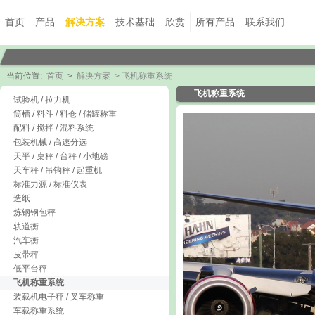
首页
产品
解决方案
技术基础
欣赏
所有产品
联系我们
当前位置:
首页
>
解决方案
> 飞机称重系统
飞机称重系统
试验机 / 拉力机
筒槽 / 料斗 / 料仓 / 储罐称重
配料 / 搅拌 / 混料系统
包装机械 / 高速分选
天平 / 桌秤 / 台秤 / 小地磅
天车秤 / 吊钩秤 / 起重机
标准力源 / 标准仪表
造纸
炼钢钢包秤
轨道衡
汽车衡
皮带秤
低平台秤
飞机称重系统
装载机电子秤 / 叉车称重
车载称重系统