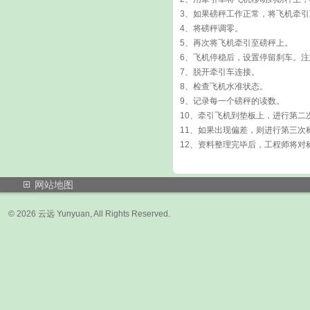
3、如果磅秤工作正常，将飞机牵
4、将磅秤调零。
5、再次将飞机牵引至磅秤上。
6、飞机停稳后，设置停留刹车。
7、脱开牵引车连接。
8、检查飞机水准状态。
9、记录每一个磅秤的读数。
10、牵引飞机到垫板上，进行第
11、如果出现偏差，则进行第三次
12、资料整理完毕后，工程师将对
网站地图
© 2026 云远 Yunyuan, All Rights Res