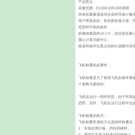
产品亮点：
容量范围 - 15,000-600,000英镑
所有的重量通道同步采样导致计量
用户界面友好，彩色图形显示屏，
坚固和可靠的操作
的施加载荷的±0.1％，或信道容量±
重心计算功能中心
校准和操作位置之间的G-因数补偿
飞机称重的必要性：
飞机称重是为了获得飞机的基本重
个参数为基础的。
飞机在运行一段时间后，由于环境
趋势。另外，飞机在运行过程中也
飞机称重的程式：
飞机称重常用的方法是磅秤称重法
1、安装好滑行板、挡块和磅秤。
2、用牵引车将飞机移动到磅秤上