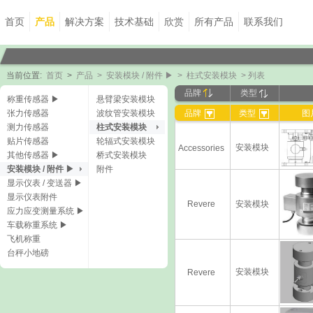
首页
产品
解决方案
技术基础
欣赏
所有产品
联系我们
当前位置:
首页
>
产品
>
安装模块 / 附件 ▶
>
柱式安装模块
> 列表
品牌
类型
称重传感器 ▶
悬臂梁安装模块
张力传感器
波纹管安装模块
品牌
类型
图
测力传感器
柱式安装模块
贴片传感器
轮辐式安装模块
安装模块
Accessories
其他传感器 ▶
桥式安装模块
安装模块 / 附件 ▶
附件
显示仪表 / 变送器 ▶
显示仪表附件
Revere
安装模块
应力应变测量系统 ▶
车载称重系统 ▶
飞机称重
台秤小地磅
安装模块
Revere