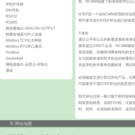
程。NCWM创建了标准和程序以
IP防护等级
DIN导轨
NTEP是一个由NCWM管理的评
RS232
商可要求进行NTEP评估他们的装
RS485
模拟量输出 ANALOG OUTPUT
3.使命
称重传感器与PLC连接
通过公平和公正的称重度量标准来
Modbus TCP以太网络
拥有超过2400个会员，NCWM
Modbus RTU串口通讯
度或读数，并确保消费者得到的支
Profibus
DeviceNet
在与国家标准和技术协会的称重和
继电器输出-设置点-控制点
表监管机构专家来创建标准，测试
通道
必须被提交进行型式评估产品，仅
可能要求不需NTEP评估的装置进
型式评估过程一般只限于那些影响
响装置的精度。远程打印机，次级遥
时。然而，在现场检查期间，这些
网站地图