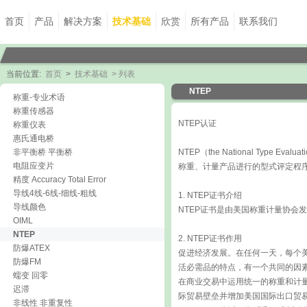
首页
产品
解决方案
技术基础
欣赏
所有产品
联系我们
当前位置:
首页
>
技术基础
> 列表
NTEP
称重-专业术语
称重传感器
NTEP认证
称重仪表
惠氏通电桥
非平衡桥 平衡桥
NTEP（the National Ty
电阻应变片
称重、计量产品进行的型式评定程
精度 Accuracy Total Error
导线4线-6线-细线-粗线
1. NTEP证书介绍
导线颜色
NTEP证书是由美国称重计量协会
OIML
NTEP
2. NTEP证书作用
防爆ATEX
促进经济发展。在任何一天，每个
防爆FM
活必需品的特点，有一个共同的因
蠕变 回零
在商业交易中运用统一的称重和计
迟滞
际贸易壁垒并增加美国国际出口贸
非线性 非重复性