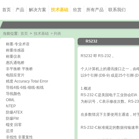
首页
产品
解决方案
技术基础
欣赏
所有产品
联系我们
当前位置:
首页
>
技术基础
> 列表
RS232
称重-专业术语
称重传感器
RS232 即 RS-232 。
称重仪表
惠氏通电桥
非平衡桥 平衡桥
个人计算机上的通讯接口之一，由电子工业协会(
电阻应变片
以9个引脚 (DB-9) 或是25个引脚 
精度 Accuracy Total Error
导线4线-6线-细线-粗线
1.概述
导线颜色
RS-232-C是美国电子工业协会EIA（E
OIML
为标识号，C表示修改次数。RS-2
NTEP
防爆ATEX
在多数情况下主要使用主通道，对
防爆FM
蠕变 回零
RS-232-C标准规定的数据传输速率为5
迟滞
非线性 非重复性