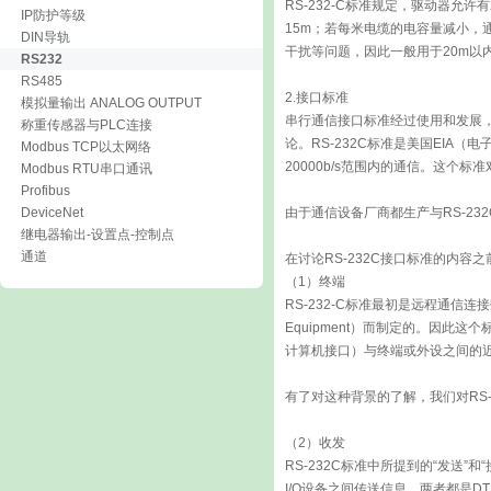
RS-232-C标准规定，驱动器允
IP防护等级
15m；若每米电缆的电容量减小，
DIN导轨
干扰等问题，因此一般用于20m以
RS232
RS485
2.接口标准
模拟量输出 ANALOG OUTPUT
串行通信接口标准经过使用和发展，目
称重传感器与PLC连接
论。RS-232C标准是美国EIA
Modbus TCP以太网络
20000b/s范围内的通信。这
Modbus RTU串口通讯
Profibus
DeviceNet
由于通信设备厂商都生产与RS-2
继电器输出-设置点-控制点
通道
在讨论RS-232C接口标准的内容
（1）终端
RS-232-C标准最初是远程通信连接数据终
Equipment）而制定的。因
计算机接口）与终端或外设之间的
有了对这种背景的了解，我们对RS
（2）收发
RS-232C标准中所提到的“发送
I/O设备之间传送信息，两者都是D