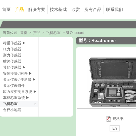
首页
产品
解决方案
技术基础
欣赏
所有产品
联系我们
当前位置:
首页
>
产品
>
飞机称重
> SI Onboard
型号：Roadrunner
称重传感器 ▶
张力传感器
测力传感器
贴片传感器
其他传感器 ▶
安装模块 / 附件 ▶
显示仪表 / 变送器 ▶
显示仪表附件
应力应变测量系统 ▶
车载称重系统 ▶
飞机称重
台秤小地磅
规格书
En